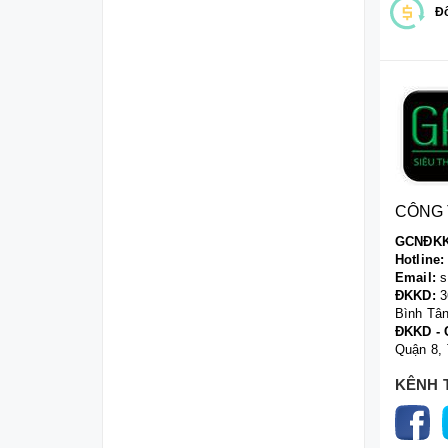
Đổ
CÔNG 
GCNĐKK
Hotline:
Email:
s
ĐKKD:
3
Bình Tâ
ĐKKD - 
Quận 8,
KÊNH 