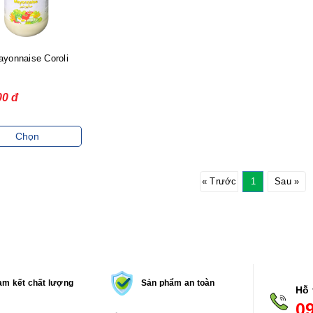
ayonnaise Coroli
00 đ
Chọn
« Trước
1
Sau »
m kết chất lượng
Sản phẩm an toàn
Hỗ 
0