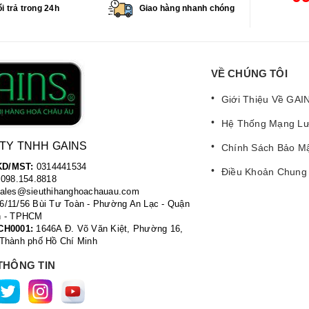
i trả trong 24h
Giao hàng nhanh chóng
VỀ CHÚNG TÔI
Giới Thiệu Về GAI
Hệ Thống Mạng Lư
TY TNHH GAINS
Chính Sách Bảo M
D/MST:
0314441534
Điều Khoản Chung
098.154.8818
ales@sieuthihanghoachauau.com
6/11/56 Bùi Tư Toàn - Phường An Lạc - Quận
n - TPHCM
CH0001:
1646A Đ. Võ Văn Kiệt, Phường 16,
 Thành phố Hồ Chí Minh
THÔNG TIN