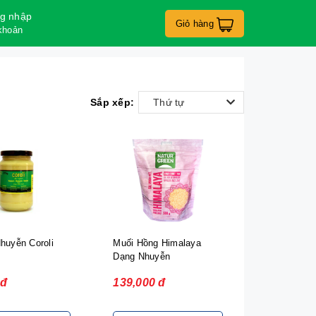
g nhập
Giỏ hàng
khoản
Sắp xếp:
Thứ tự
huyễn Coroli
Muối Hồng Himalaya
Dạng Nhuyễn
NaturGreen - 500g
 đ
139,000 đ