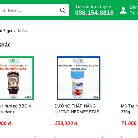
Tư vấn trực tuyến
Đăn
098.154.8818
Tài 
hủ
gia vị khác
 khác
hịt Nướng BBQ Vị
ĐƯỜNG THẤP NĂNG
Mù Tạt N
ển Heinz
LƯỢNG HERMES ETAS
370g
90G
000 đ
158,000 đ
71,000