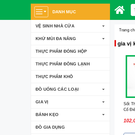
DANH MỤC
VỆ SINH NHÀ CỬA
Trang c
KHỬ MÙI ĐA NĂNG
gia vị
THỰC PHẨM ĐÓNG HỘP
THỰC PHẨM ĐÔNG LẠNH
THỰC PHẨM KHÔ
ĐỒ UỐNG CÁC LOẠI
GIA VỊ
Sốt T
Cổ Đi
BÁNH KẸO
102,
ĐỒ GIA DỤNG