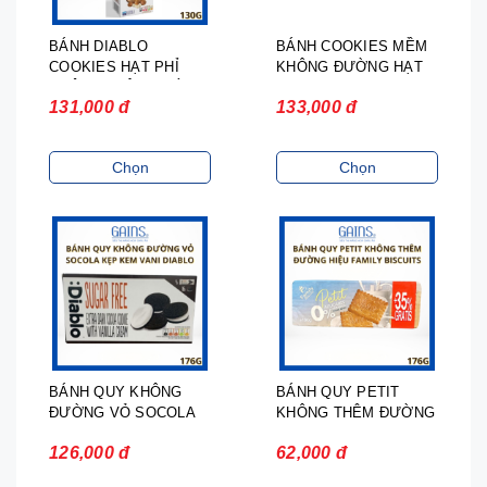
BÁNH DIABLO
BÁNH COOKIES MỀM
COOKIES HẠT PHỈ
KHÔNG ĐƯỜNG HẠT
KHÔNG THÊM ĐƯỜNG
SOCOLA DIABLO 130G
131,000 đ
133,000 đ
135G
Chọn
Chọn
BÁNH QUY KHÔNG
BÁNH QUY PETIT
ĐƯỜNG VỎ SOCOLA
KHÔNG THÊM ĐƯỜNG
KẸP KEM VỊ VANI
FAMILY BISCUITS
126,000 đ
62,000 đ
DIABLO 176G – NGỌT
190G
NGÀO CHUẨN ÂU,