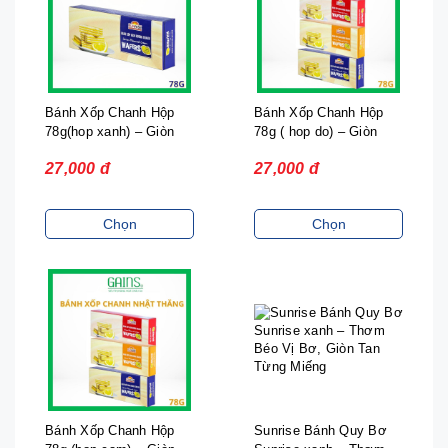
Bánh Xốp Chanh Hộp
Bánh Xốp Chanh Hộp
78g(hop xanh) – Giòn
78g ( hop do) – Giòn
Nhẹ Thanh Mát, Thơm
Nhẹ Thanh Mát, Thơm
27,000 đ
27,000 đ
Dịu Vị Chanh
Dịu Vị Chanh
Chọn
Chọn
Bánh Xốp Chanh Hộp
Sunrise Bánh Quy Bơ