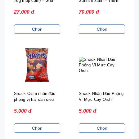
78g (hop cam) – Giòn
Sunrise xanh – Thơm
Nhẹ Thanh Mát, Thơm
Béo Vị Bơ, Giòn Tan
27,000 đ
70,000 đ
Dịu Vị Chanh
Từng Miếng
Chọn
Chọn
Snack Oishi nhân đậu
Snack Nhân Đậu Phộng
phộng vị hải sản siêu
Vị Mực Cay Oishi
cay
5,000 đ
5,000 đ
Chọn
Chọn