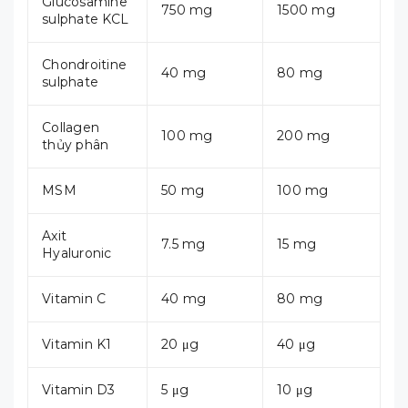
Glucosamine
750 mg
1500 mg
sulphate KCL
Chondroitine
40 mg
80 mg
sulphate
Collagen
100 mg
200 mg
thủy phân
MSM
50 mg
100 mg
Axit
7.5 mg
15 mg
Hyaluronic
Vitamin C
40 mg
80 mg
Vitamin K1
20 μg
40 μg
Vitamin D3
5 μg
10 μg