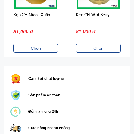
n
Kẹo CH Wild Berry
Bánh Gạo Nướng Vị
Dừa Sấy Giòn HAKU
Oishi 138g
81,000 đ
22,000 đ
Chọn
Chọn
Cam kết chất lượng
Sản phẩm an toàn
Đổi trả trong 24h
Giao hàng nhanh chóng