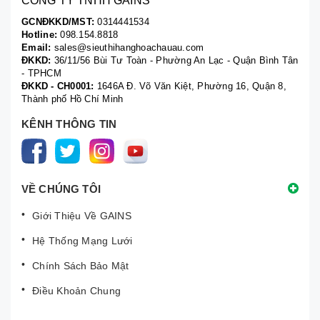
CÔNG TY TNHH GAINS
GCNĐKKD/MST:
0314441534
Hotline:
098.154.8818
Email:
sales@sieuthihanghoachauau.com
ĐKKD:
36/11/56 Bùi Tư Toàn - Phường An Lạc - Quận Bình Tân
- TPHCM
ĐKKD - CH0001:
1646A Đ. Võ Văn Kiệt, Phường 16, Quận 8,
Thành phố Hồ Chí Minh
KÊNH THÔNG TIN
VỀ CHÚNG TÔI
Giới Thiệu Về GAINS
Hệ Thống Mạng Lưới
Chính Sách Bảo Mật
Điều Khoản Chung