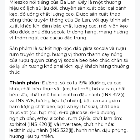
Mieszko nổi tiếng của Ba Lan. Đây là một thương
hiệu có lịch sử lâu đời, chuyên sản xuất các loại bánh
kẹo, đồ uống chất lượng cao. Được sản xuất theo
công thức truyền thống của Ba Lan, với quy trình sản
xuất khép kín, đảm bảo chất lượng cao, mỗi viên kẹo
đều được phủ đều socola thượng hạng, mang hương
vị thơm ngát của cacao đặc trưng.
Sản phẩm là sự kết hợp độc đáo giữa socola và rượu
rum truyền thống, hương vị thơm thanh cay nồng
của rượu quyện cùng vị socola beo béo chắc chắn sẽ
để lại ấn tượng khó phai kkhi quý khách hàng thưởng
thức.
Thành phần:
Đường, sô cô la 19% [đường, ca cao
khôi, chất béo thực vật (cọ, hạt mỡ), bơ ca cao, chất
béo sữa, chất nhũ hóa: lecithin đậu nành (INS 322(i))
và INS 476, hương liệu tự nhiên], bột ca cao giảm
hàm lượng chất béo, bột whey (từ sữa), chất béo
thực vật (cọ, hạt mỡ), si-rô glucose, si-rô đường
nghịch đảo, ethyl alcohol, rum 0,8%, chất làm ẩm:
sorbitol (INS 420(i)) và invertase, chất nhũ hóa:
lecithin đậu nành (INS 322(i)), hạnh nhân, đậu phộng,
hương liệu tự nhiên.