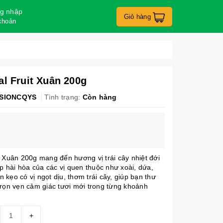
g nhập
Giỏ hàng
khoản
al Fruit Xuân 200g
ISIONCQYS
Tình trạng:
Còn hàng
t Xuân 200g mang đến hương vị trái cây nhiệt đới
ợp hài hòa của các vị quen thuộc như xoài, dứa,
kẹo có vị ngọt dịu, thơm trái cây, giúp bạn thư
trọn vẹn cảm giác tươi mới trong từng khoảnh
+