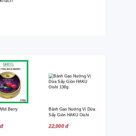
 khách
ild Berry
Bánh Gạo Nướng Vị Dừa
Sấy Giòn HAKU Oishi
138g
 đ
22,000 đ