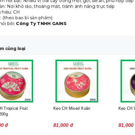
m nổi bật: Nhiều vị trái cây trong một gói, dễ ăn, phù hợp tiếp
n: Nơi khô ráo, thoáng mát, tránh ánh nắng trực tiếp
 hiệu: CH
: (theo bao bì sản phẩm)
ối bởi:
Công Ty TNHH GAINS
m cùng loại
 Tropical Fruit
Kẹo CH Mixed Xuân
Kẹo CH W
200g
00 đ
81,000 đ
81,000