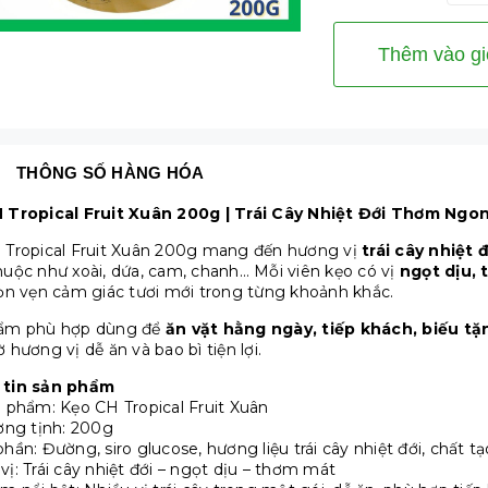
Thêm vào gi
THÔNG SỐ HÀNG HÓA
 Tropical Fruit Xuân 200g | Trái Cây Nhiệt Đới Thơm Ngo
 Tropical Fruit Xuân 200g mang đến hương vị
trái cây nhiệt 
uộc như xoài, dứa, cam, chanh… Mỗi viên kẹo có vị
ngọt dịu, 
ọn vẹn cảm giác tươi mới trong từng khoảnh khắc.
ẩm phù hợp dùng để
ăn vặt hằng ngày, tiếp khách, biếu tặn
 hương vị dễ ăn và bao bì tiện lợi.
tin sản phẩm
 phẩm: Kẹo CH Tropical Fruit Xuân
ợng tịnh: 200g
hần: Đường, siro glucose, hương liệu trái cây nhiệt đới, chất
ị: Trái cây nhiệt đới – ngọt dịu – thơm mát