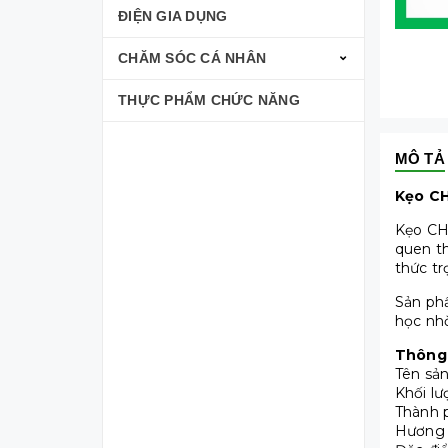
ĐIỆN GIA DỤNG
CHĂM SÓC CÁ NHÂN
THỰC PHẨM CHỨC NĂNG
MÔ TẢ
Kẹo CH
Kẹo CH
quen th
thức tr
Sản ph
học nhờ
Thông 
Tên sản
Khối lư
Thành p
Hương v