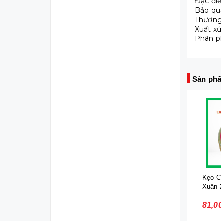
Đặc điể
Bảo quả
Thương
Xuất xứ
Phân ph
Sản phẩ
Kẹo CH
Xuân 
81,0