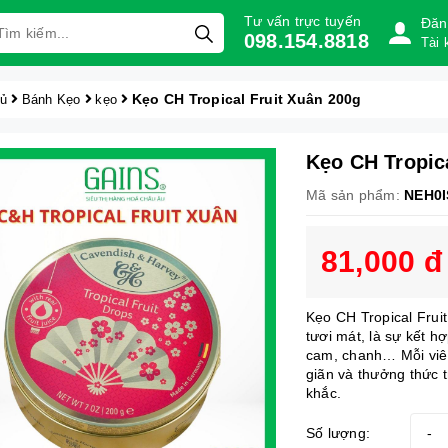
Tư vấn trực tuyến
Đăn
098.154.8818
Tài 
Kẹo CH Tropical Fruit Xuân 200g
hủ
Bánh Kẹo
kẹo
Kẹo CH Tropic
Mã sản phẩm:
NEH0
81,000 đ
Kẹo CH Tropical Frui
tươi mát, là sự kết h
cam, chanh… Mỗi viên 
giãn và thưởng thức 
khắc.
Số lượng:
-