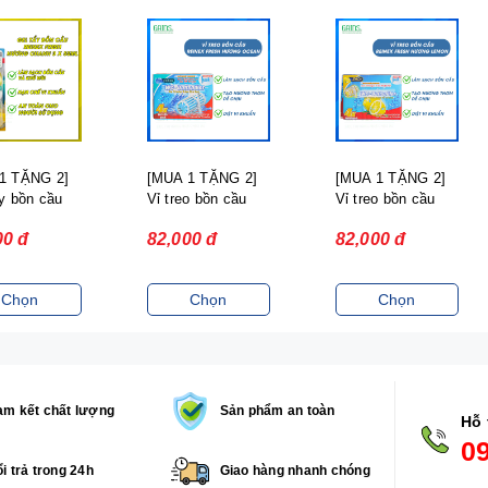
1 TẶNG 2]
[MUA 1 TẶNG 2]
[MUA 1 TẶNG 2]
y bồn cầu
Vỉ treo bồn cầu
Vỉ treo bồn cầu
x Fresh
REINEX FRESH
REINEX FRESH
00 đ
82,000 đ
82,000 đ
 chanh
Hương Biển
Hương chanh
Chọn
Chọn
Chọn
m kết chất lượng
Sản phẩm an toàn
Hỗ 
0
i trả trong 24h
Giao hàng nhanh chóng