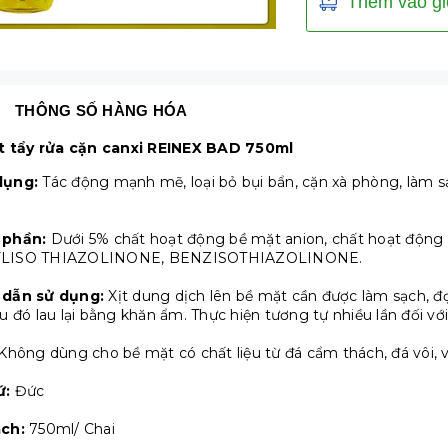
Thêm vào gi
THÔNG SỐ HÀNG HÓA
ịt tẩy rửa cặn canxi REINEX BAD 750ml
dụng:
Tác động mạnh mẽ, loại bỏ bụi bẩn, cặn xà phòng, làm s
 phần:
Dưới 5% chất hoạt động bề mặt anion, chất hoạt động 
LISO THIAZOLINONE, BENZISOTHIAZOLINONE.
 dẫn sử dụng:
Xịt dung dịch lên bề mặt cần được làm sạch, đợ
u đó lau lại bằng khăn ẩm.
Thực hiện tương tự nhiều lần đối vớ
Không dùng cho bề mặt có chất liệu từ đá cẩm thách, đá vôi, 
ứ:
Đức
ch:
750ml/ Chai