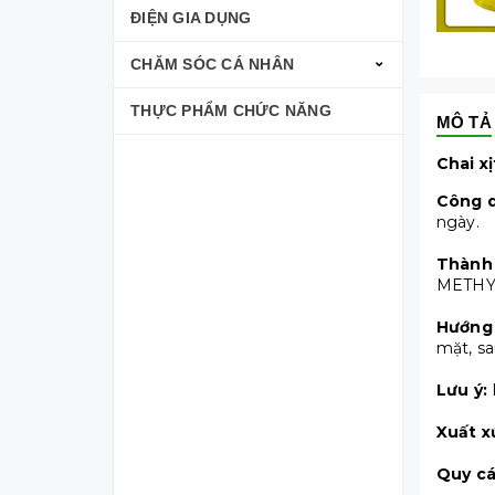
ĐIỆN GIA DỤNG
CHĂM SÓC CÁ NHÂN
THỰC PHẨM CHỨC NĂNG
MÔ TẢ
Chai x
Công 
ngày.
Thành
METHY
Hướng
mặt, sa
Lưu ý:
Xuất x
Quy cá