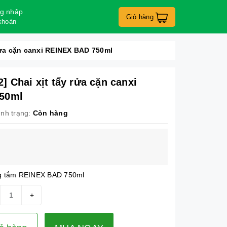
g nhập
Giỏ hàng
khoản
rửa cặn canxi REINEX BAD 750ml
 Chai xịt tẩy rửa cặn canxi
50ml
ình trạng:
Còn hàng
òng tắm REINEX BAD 750ml
+