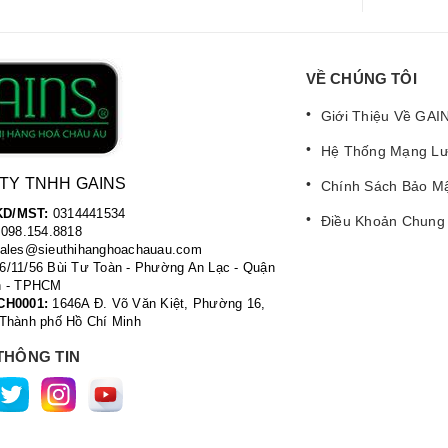
VỀ CHÚNG TÔI
Giới Thiệu Về GAI
Hệ Thống Mạng Lư
TY TNHH GAINS
Chính Sách Bảo M
D/MST:
0314441534
Điều Khoản Chung
098.154.8818
ales@sieuthihanghoachauau.com
6/11/56 Bùi Tư Toàn - Phường An Lạc - Quận
n - TPHCM
CH0001:
1646A Đ. Võ Văn Kiệt, Phường 16,
 Thành phố Hồ Chí Minh
THÔNG TIN