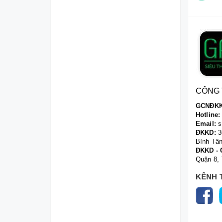
CÔNG 
GCNĐKK
Hotline:
Email:
s
ĐKKD:
3
Bình Tâ
ĐKKD - 
Quận 8,
KÊNH 