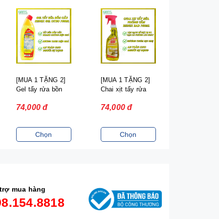
[MUA 1 TẶNG 2]
[MUA 1 TẶNG 2]
[MUA 1 TẶ
Gel tẩy rửa bồn
Chai xịt tẩy rửa
Nước tẩy b
cầu REINEX
cặn canxi REINEX
REINEX 3 x
74,000 đ
74,000 đ
99,000 đ
750ml
BAD 750ml
Chọn
Chọn
Chọ
trợ mua hàng
98.154.8818