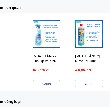
m liên quan
[MUA 1 TẶNG 2]
[MUA 1 TẶNG 2]
Chai xịt vệ sinh
Nước lau kính
kính REINEX 750
REINEX 1000 ml
48,000 đ
44,000 đ
ml
Chọn
Chọn
m cùng loại