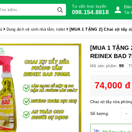
Tư vấn trực tuyến
Đăn
098.154.8818
Tài 
[MUA 1 TẶNG 2] Chai xịt tẩy 
hủ
Dung dịch vệ sinh nhà tắm, toilet
[MUA 1 TẶNG 2]
REINEX BAD 7
Mã sản phẩm:
99
T
74,000 đ
Chai xịt tẩy rửa ph
Số lượng:
-