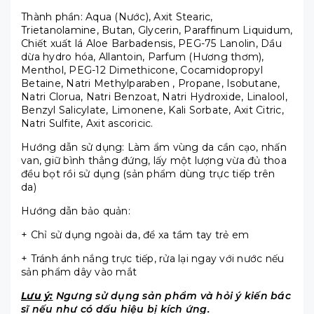
Thành phần:
Aqua (Nước), Axit Stearic,
Trietanolamine, Butan, Glycerin, Paraffinum Liquidum,
Chiết xuất lá Aloe Barbadensis, PEG-75 Lanolin, Dầu
dừa hydro hóa, Allantoin, Parfum (Hương thơm),
Menthol, PEG-12 Dimethicone, Cocamidopropyl
Betaine, Natri Methylparaben , Propane, Isobutane,
Natri Clorua, Natri Benzoat, Natri Hydroxide, Linalool,
Benzyl Salicylate, Limonene, Kali Sorbate, Axit Citric,
Natri Sulfite, Axit ascoricic.
Hướng dẫn sử dụng: Làm ẩm vùng da cần cạo, nhấn
van, giữ bình thẳng đứng, lấy một lượng vừa đủ thoa
đều bọt rồi sử dụng (sản phẩm dùng trực tiếp trên
da)
Hướng dẫn bảo quản:
+ Chỉ sử dụng ngoài da, để xa tầm tay trẻ em
+ Tránh ánh nắng trực tiếp, rửa lại ngay với nước nếu
sản phẩm dây vào mắt
Lưu ý:
Ngưng sử dụng sản phẩm và hỏi ý kiến bác
sĩ nếu như có dấu hiệu bị kích ứng.