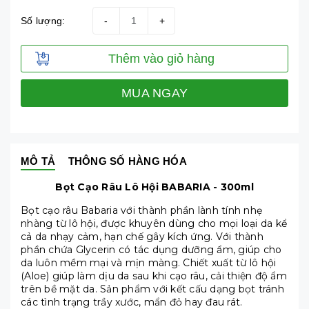
Số lượng:
-
+
Thêm vào giỏ hàng
MUA NGAY
MÔ TẢ
THÔNG SỐ HÀNG HÓA
Bọt Cạo Râu Lô Hội BABARIA - 300ml
Bọt cạo râu Babaria với thành phần lành tính nhẹ
nhàng từ lô hội, được khuyên dùng cho mọi loại da kể
cả da nhạy cảm, hạn chế gây kích ứng. Với thành
phần chứa Glycerin có tác dụng dưỡng ẩm, giúp cho
da luôn mềm mại và mịn màng. Chiết xuất từ lô hội
(Aloe) giúp làm dịu da sau khi cạo râu, cải thiện độ ẩm
trên bề mặt da. Sản phẩm với kết cấu dạng bọt tránh
các tình trạng trầy xước, mẩn đỏ hay đau rát.