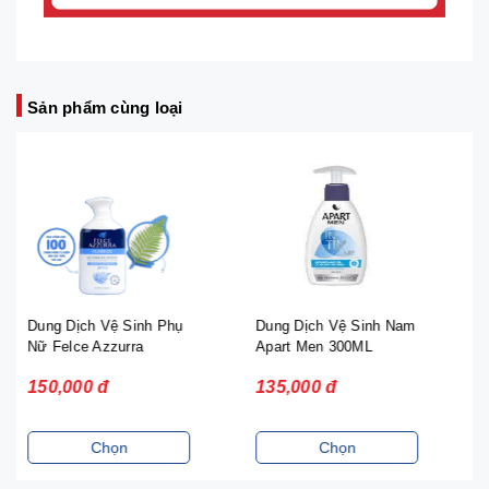
Sản phẩm cùng loại
hụ
Dung Dịch Vệ Sinh Nam
Cá Ngừ Vây Vàng Ngâm
Apart Men 300ML
Dầu Hướng Dương
Javimar - 160G
135,000 đ
86,000 đ
Chọn
Chọn