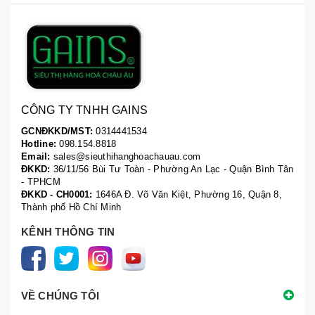
CÔNG TY TNHH GAINS
GCNĐKKD/MST:
0314441534
Hotline:
098.154.8818
Email:
sales@sieuthihanghoachauau.com
ĐKKD:
36/11/56 Bùi Tư Toàn - Phường An Lạc - Quận Bình Tân
- TPHCM
ĐKKD - CH0001:
1646A Đ. Võ Văn Kiệt, Phường 16, Quận 8,
Thành phố Hồ Chí Minh
KÊNH THÔNG TIN
VỀ CHÚNG TÔI