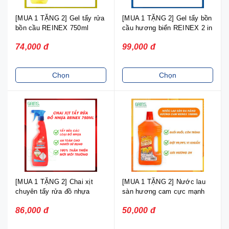
[MUA 1 TẶNG 2] Gel tẩy rửa
[MUA 1 TẶNG 2] Gel tẩy bồn
bồn cầu REINEX 750ml
cầu hương biển REINEX 2 in
1- 400ml
74,000 đ
99,000 đ
Chọn
Chọn
[MUA 1 TẶNG 2] Chai xịt
[MUA 1 TẶNG 2] Nước lau
chuyên tẩy rửa đồ nhựa
sàn hương cam cực mạnh
REINEX 750ml
REINEX Putz-Teufel 1000 ml
86,000 đ
50,000 đ