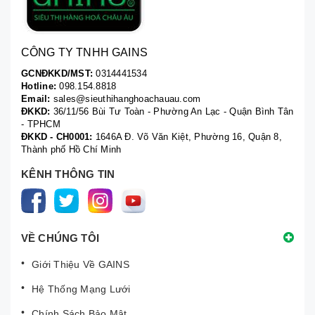
CÔNG TY TNHH GAINS
GCNĐKKD/MST:
0314441534
Hotline:
098.154.8818
Email:
sales@sieuthihanghoachauau.com
ĐKKD:
36/11/56 Bùi Tư Toàn - Phường An Lạc - Quận Bình Tân
- TPHCM
ĐKKD - CH0001:
1646A Đ. Võ Văn Kiệt, Phường 16, Quận 8,
Thành phố Hồ Chí Minh
KÊNH THÔNG TIN
VỀ CHÚNG TÔI
Giới Thiệu Về GAINS
Hệ Thống Mạng Lưới
Chính Sách Bảo Mật