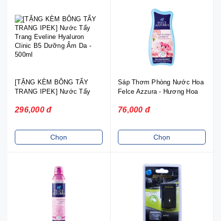
[TẶNG KÈM BÔNG TẨY
Sáp Thơm Phòng Nước Hoa
TRANG IPEK] Nước Tẩy
Felce Azzura - Hương Hoa
Trang Eveline Hyaluron
Anh Đào & Mẫu Đơn
296,000 đ
76,000 đ
Clinic B5 Dưỡng Ẩm Da -
500ml
Chọn
Chọn