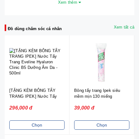
Xem thêm
Xem tất cả
Đồ dùng chăm sóc cá nhân
[TẶNG KÈM BÔNG TẨY
Bông tẩy trang Ipek siêu
TRANG IPEK] Nước Tẩy
mềm mịn 130 miếng
Trang Eveline Hyaluron
296,000 đ
39,000 đ
Clinic B5 Dưỡng Ẩm Da -
500ml
Chọn
Chọn